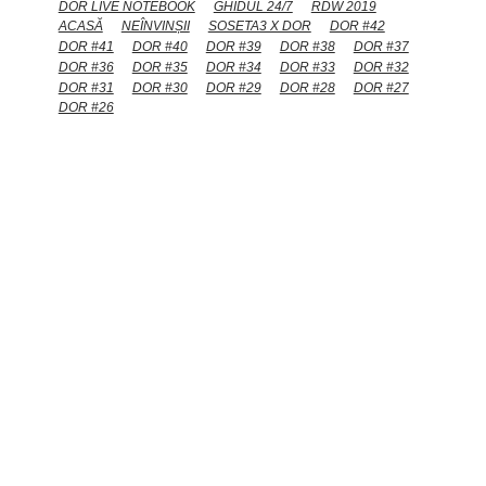
DOR LIVE NOTEBOOK
GHIDUL 24/7
RDW 2019
ACASĂ
NEÎNVINȘII
SOSETA3 X DOR
DOR #42
DOR #41
DOR #40
DOR #39
DOR #38
DOR #37
DOR #36
DOR #35
DOR #34
DOR #33
DOR #32
DOR #31
DOR #30
DOR #29
DOR #28
DOR #27
DOR #26