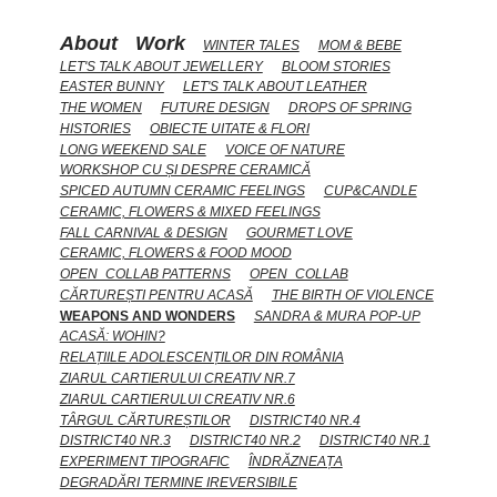
About
Work
WINTER TALES
MOM & BEBE
LET'S TALK ABOUT JEWELLERY
BLOOM STORIES
EASTER BUNNY
LET'S TALK ABOUT LEATHER
THE WOMEN
FUTURE DESIGN
DROPS OF SPRING
HISTORIES
OBIECTE UITATE & FLORI
LONG WEEKEND SALE
VOICE OF NATURE
WORKSHOP CU ȘI DESPRE CERAMICĂ
SPICED AUTUMN CERAMIC FEELINGS
CUP&CANDLE
CERAMIC, FLOWERS & MIXED FEELINGS
FALL CARNIVAL & DESIGN
GOURMET LOVE
CERAMIC, FLOWERS & FOOD MOOD
OPEN_COLLAB PATTERNS
OPEN_COLLAB
CĂRTUREȘTI PENTRU ACASĂ
THE BIRTH OF VIOLENCE
WEAPONS AND WONDERS
SANDRA & MURA POP-UP
ACASĂ: WOHIN?
RELAȚIILE ADOLESCENȚILOR DIN ROMÂNIA
ZIARUL CARTIERULUI CREATIV NR.7
ZIARUL CARTIERULUI CREATIV NR.6
TÂRGUL CĂRTUREȘTILOR
DISTRICT40 NR.4
DISTRICT40 NR.3
DISTRICT40 NR.2
DISTRICT40 NR.1
EXPERIMENT TIPOGRAFIC
ÎNDRĂZNEAȚA
DEGRADĂRI TERMINE IREVERSIBILE