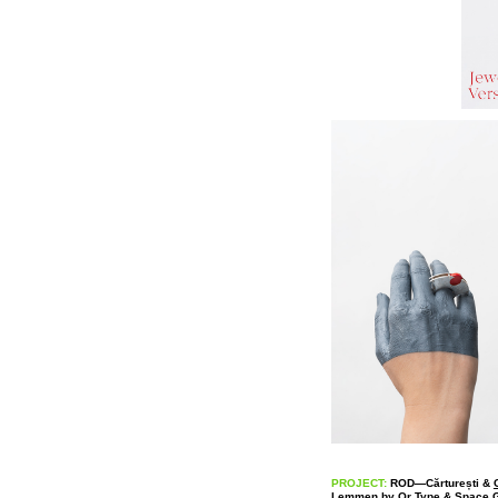
PROJECT:
ROD—Cărturești &
Lemmen by
Or Type
& Space G